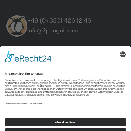
+49 (0) 3301 426 12 46
info@2penguins.eu
Referenzen
Bitrix24
Werbetechnik
Studio
Kontakt