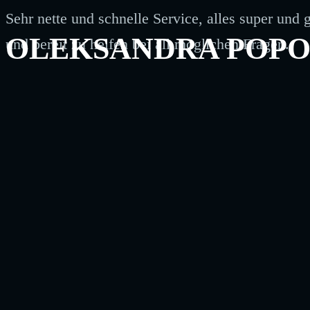
Sehr nette und schnelle Service, alles super und 
OLEKSANDRA POPO
und bereit zu helfen bei all möglichen Fragen.